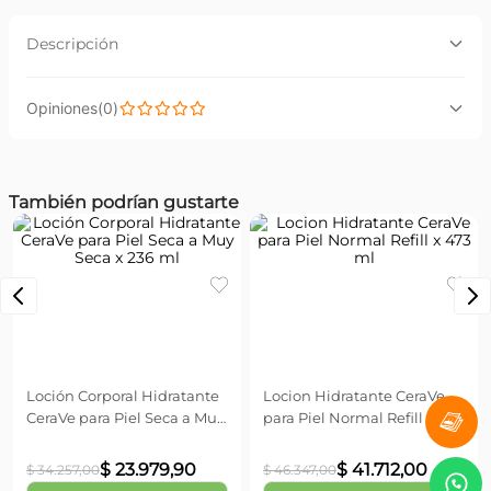
Descripción
Descripción:
(
0
)
Es una emulsión calmante y reparadora especialmente
formulada para pieles sensibles, reactivas, intolerantes
0 Calificación promedio
y/o pieles sensibilizadas por tratamientos médicos
dermatológicos.Alivia y calma la piel sensible e irritada
disminuyendo sensaciones de tirantez
También podrían gustarte
Por favor, inicia sesión para escribir un comentario.
Beneficios:
Cargando...
Cargando...
Emulsión calmante y reparadora.Alivia y calma la piel
sensible e irritada.Disminuye la sensación de tirantez,
CeraVe
CeraVe
Más reciente
Todos
ardor y sequedad.Atenúa rojeces.Ideal para pieles
Loción Corporal Hidratante
Locion Hidratante CeraVe
sensibles, reactivas, intolerantes y/o pieles sensibilizadas
CeraVe para Piel Seca a Muy
para Piel Normal Refill x 473
por tratamientos médicos.
Seca x 236 ml
ml
No hay comentarios.
$
23
.
979
,
90
$
41
.
712
,
00
$
34
.
257
,
00
$
46
.
347
,
00
Agregar
Agregar