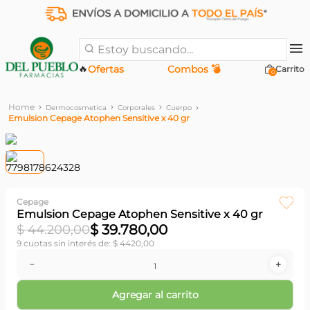
Estoy buscando...
🔥
Ofertas
Combos 💣
0
Dermocosmetica
Corporales
Cuerpo
Emulsion Cepage Atophen Sensitive x 40 gr
Cepage
Emulsion Cepage Atophen Sensitive x 40 gr
$
39
.
780
,
00
$
44
.
200
,
00
9
cuotas sin interés de:
$
4420
,
00
－
＋
Agregar al carrito