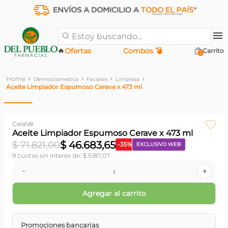
Estoy buscando...
🔥
Ofertas
Combos 💣
0
Dermocosmetica
Faciales
Limpieza
Aceite Limpiador Espumoso Cerave x 473 ml
CeraVe
Aceite Limpiador Espumoso Cerave x 473 ml
$
46
.
683
,
65
$
71
.
821
,
00
-
35
%
EXCLUSIVO WEB
9
cuotas sin interés de:
$
5187
,
07
－
＋
Agregar al carrito
Promociones bancarias