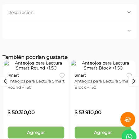
Descripción
Descripción:
Anteojos para Lectura Smart Round +1.50
Por favor, inicia sesión para escribir un comentario.
También podrían gustarte
Más reciente
Todos
Smart
Smart
Anteojos para Lectura Smart
Anteojos para Lectura Smart
Round +1.50
Block +1.50
$
50
.
310
,
00
$
53
.
910
,
00
Agregar
Agregar