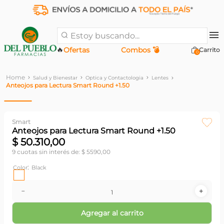
Estoy buscando...
🔥
Ofertas
Combos 💣
0
Salud y Bienestar
Optica y Contactologia
Lentes
Anteojos para Lectura Smart Round +1.50
Smart
Anteojos para Lectura Smart Round +1.50
$
50
.
310
,
00
9
cuotas sin interés de:
$
5590
,
00
:
Color
Black
－
＋
Agregar al carrito