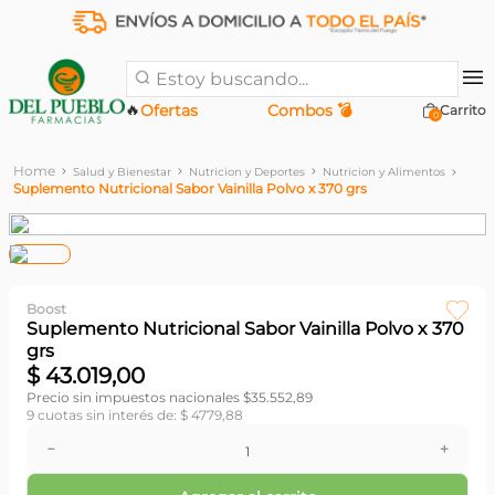
Estoy buscando...
🔥
Ofertas
Combos 💣
0
Salud y Bienestar
Nutricion y Deportes
Nutricion y Alimentos
Suplemento Nutricional Sabor Vainilla Polvo x 370 grs
Boost
Suplemento Nutricional Sabor Vainilla Polvo x 370
grs
$
43
.
019
,
00
Precio sin impuestos nacionales $
35.552,89
9
cuotas sin interés de:
$
4779
,
88
－
＋