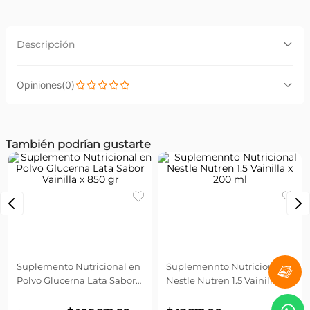
Descripción
Descripción:
(
0
)
Suplemento nutricional, pensado en las necesidades
nutricionales que surgen después de los 50 años, ya que
aporta proteínas para los músculos y calcio y vitamina D
para los huesos. BOOST es la opción ideal para tener más
Por favor, inicia sesión para escribir un comentario.
energía y vitalidad en tu día a día.
También podrían gustarte
Más reciente
Todos
Cargando...
Cargando...
Glucerna
Nestle
Suplemento Nutricional en
Suplemennto Nutricional
Polvo Glucerna Lata Sabor
Nestle Nutren 1.5 Vainilla x
Vainilla x 850 gr
200 ml
$
105
.
831
,
60
$
13
.
271
,
00
$
176
.
386
,
00
Agregar
Agregar