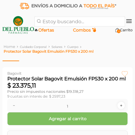
Estoy buscando...
🔥
Ofertas
Combos 💣
0
Cuidado Corporal
Solares
Cuerpo
Protector Solar Bagovit Emulsión FPS30 x 200 ml
Bagovit
Protector Solar Bagovit Emulsión FPS30 x 200 ml
$
23
.
375
,
11
Precio sin impuestos nacionales $
19.318,27
9
cuotas sin interés de:
$
2597
,
23
－
＋
Agregar al carrito