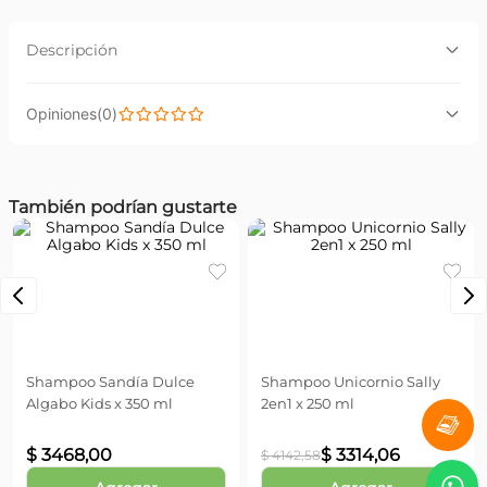
Descripción
Descripción:
(
0
)
Petit enfant Shampoo neutro ultra suave bebé 0 a 1
meses.
Por favor, inicia sesión para escribir un comentario.
También podrían gustarte
Cargando...
Cargando...
Más reciente
Todos
Algabo
Sally
Shampoo Sandía Dulce
Shampoo Unicornio Sally
Algabo Kids x 350 ml
2en1 x 250 ml
$
3468
,
00
$
3314
,
06
$
4142
,
58
Agregar
Agregar