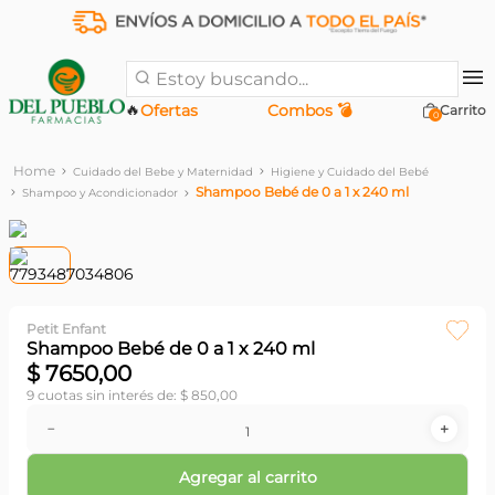
Estoy buscando...
🔥
Ofertas
Combos 💣
0
Cuidado del Bebe y Maternidad
Higiene y Cuidado del Bebé
Shampoo Bebé de 0 a 1 x 240 ml
Shampoo y Acondicionador
Petit Enfant
Shampoo Bebé de 0 a 1 x 240 ml
$
7650
,
00
9
cuotas sin interés de:
$
850
,
00
－
＋
Agregar al carrito