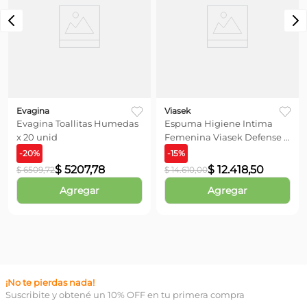
No hay comentarios.
Evagina
Viasek
Evagina Toallitas Humedas
Espuma Higiene Intima
x 20 unid
Femenina Viasek Defense x
150 ml
-
20
%
-
15
%
$
5207
,
78
$
12
.
418
,
50
$
6509
,
72
$
14
.
610
,
00
Agregar
Agregar
¡No te pierdas nada!
Suscribite y obtené un 10% OFF en tu primera compra