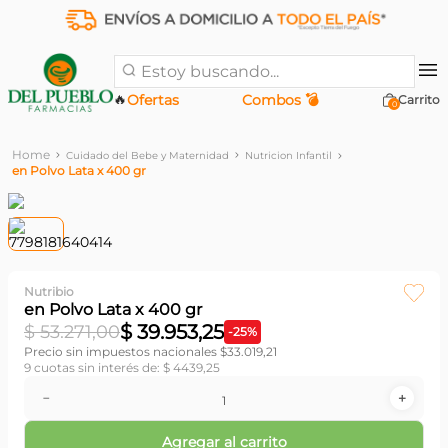
Estoy buscando...
🔥
Ofertas
Combos 💣
0
Cuidado del Bebe y Maternidad
Nutricion Infantil
en Polvo Lata x 400 gr
Nutribio
en Polvo Lata x 400 gr
$
39
.
953
,
25
$
53
.
271
,
00
-
25
%
Precio sin impuestos nacionales $
33.019,21
9
cuotas sin interés de:
$
4439
,
25
－
＋
Agregar al carrito