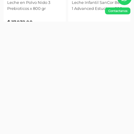
Leche en Polvo Nido 3
Leche Infantil SanCor Bebe
Prebioticos x 800 gr
1 Advanced Estuche x 800
Contactanos
gr
$
17
.
032
,
00
$
41
.
099
,
00
Precio sin impuestos nacionales
$
14.076,03
Agregar
Agregar
¡No te pierdas nada!
Suscribite y obtené un 10% OFF en tu primera compra
Enviar
Información
Atención al Cliente
Contacto