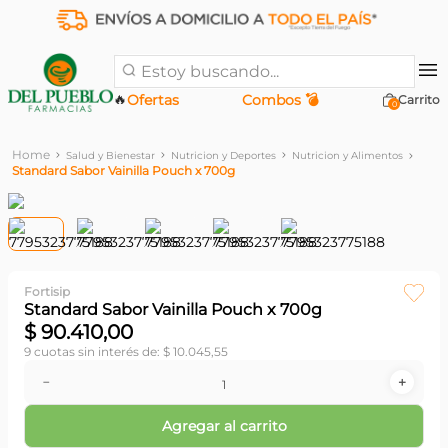
Estoy buscando...
🔥
Ofertas
Combos 💣
0
Salud y Bienestar
Nutricion y Deportes
Nutricion y Alimentos
Standard Sabor Vainilla Pouch x 700g
Fortisip
Standard Sabor Vainilla Pouch x 700g
$
90
.
410
,
00
9
cuotas sin interés de:
$
10
.
045
,
55
－
＋
Agregar al carrito