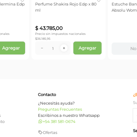
llermina Edp
Perfume Shakira Rojo Edp x 80
Estuche Ban
ml
Absolu Wom
$
43
.
785
,
00
onales
Precio sin impuestos nacionales
$
36.185,95
Agregar
Agregar
－
＋
No 
Contacto
¿
S
¿Necesitás ayuda?
Preguntas Frecuentes
s
Escribinos a nuestro Whatsapp
nto
+54 381 581-0674
S
Ofertas