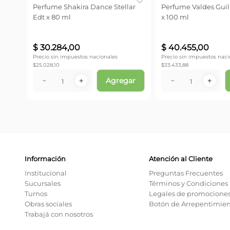
Perfume Shakira Dance Stellar
Perfume Valdes Gui
Edt x 80 ml
x 100 ml
$
30
.
284
,
00
$
40
.
455
,
00
Precio sin impuestos nacionales
Precio sin impuestos naci
$
25.028,10
$
33.433,88
Agregar
－
＋
－
＋
Información
Atención al Cliente
Institucional
Preguntas Frecuentes
Sucursales
Términos y Condiciones
Turnos
Legales de promocione
Obras sociales
Botón de Arrepentimie
Trabajá con nosotros