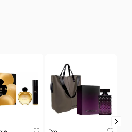
Lucy
Estu
Spla
Mano
eras
Tucci