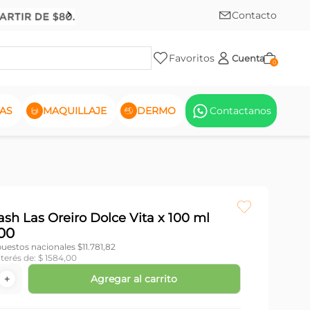
Contacto
Favoritos
Cuenta
0
AS
MAQUILLAJE
DERMO
Contactanos
sh Las Oreiro Dolce Vita x 100 ml
00
puestos nacionales $
11.781,82
nterés de:
$
1584
,
00
Agregar al carrito
＋