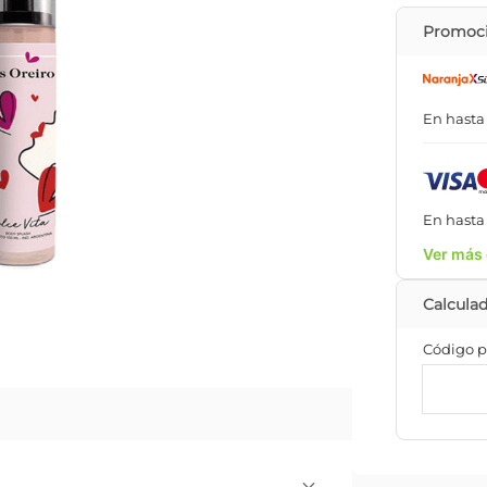
Promoci
En hast
En hast
Ver más 
Código p