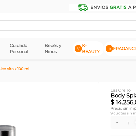
Cuidado
Bebés y
K-
FRAGANCI
Personal
Niños
BEAUTY
ce Vita x 100 ml
Las Oreiro
Body Spla
$
14
.
256
,
Precio sin im
9
cuotas sin i
－