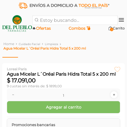
Estoy buscando...
🔥
Ofertas
Combos 💣
0
Cuidado Facial
Limpieza
Agua Micelar L´Oréal Paris Hidra Total 5 x 200 ml
Loreal Paris
Agua Micelar L´Oréal Paris Hidra Total 5 x 200 ml
$
17
.
091
,
00
9
cuotas sin interés de:
$
1899
,
00
－
＋
Agregar al carrito
Promociones bancarias