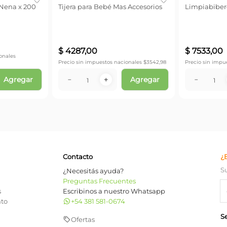
 Nena x 200
Tijera para Bebé Mas Accesorios
Limpiabibero
$
4287
,
00
$
7533
,
00
onales
Precio sin impuestos nacionales $
3542,98
Precio sin impu
Agregar
Agregar
－
＋
－
Contacto
¿
S
¿Necesitás ayuda?
Preguntas Frecuentes
s
Escribinos a nuestro Whatsapp
nto
+54 381 581-0674
S
Ofertas