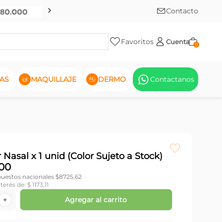
Contacto
Favoritos
Cuenta
0
AS
MAQUILLAJE
DERMO
Contactanos
 Nasal x 1 unid (Color Sujeto a Stock)
00
puestos nacionales $
8725,62
nterés de:
$
1173
,
11
Agregar al carrito
＋