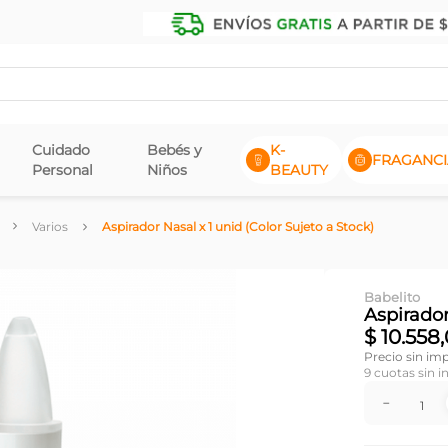
Cuidado
Bebés y
K-
FRAGANCI
Personal
Niños
BEAUTY
Varios
Aspirador Nasal x 1 unid (Color Sujeto a Stock)
Babelito
Aspirador
$
10
.
558
,
Precio sin im
9
cuotas sin i
－