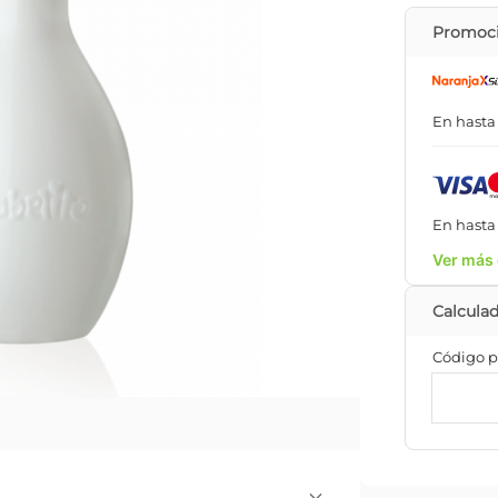
Promoci
En hast
En hast
Ver más 
Código p