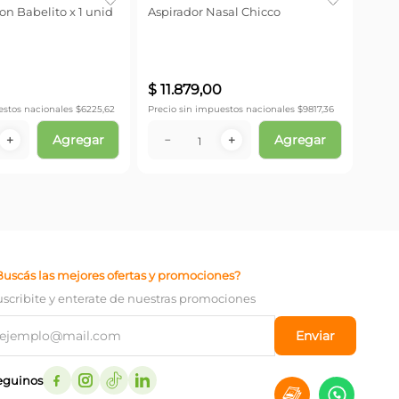
n Babelito x 1 unid
Aspirador Nasal Chicco
Precio
$
11
.
879
,
00
estos nacionales $
6225,62
Precio sin impuestos nacionales $
9817,36
Agregar
Agregar
－
＋
－
＋
Buscás las mejores ofertas y promociones?
uscribite y enterate de nuestras promociones
Enviar
eguinos