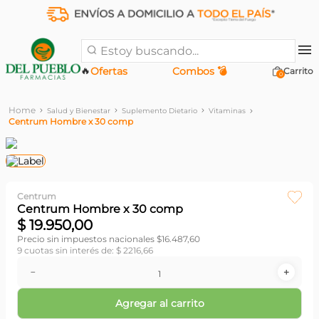
Estoy buscando...
🔥
Ofertas
Combos 💣
0
Salud y Bienestar
Suplemento Dietario
Vitaminas
Centrum Hombre x 30 comp
Centrum
Centrum Hombre x 30 comp
$
19
.
950
,
00
Precio sin impuestos nacionales $
16.487,60
9
cuotas sin interés de:
$
2216
,
66
－
＋
Agregar al carrito