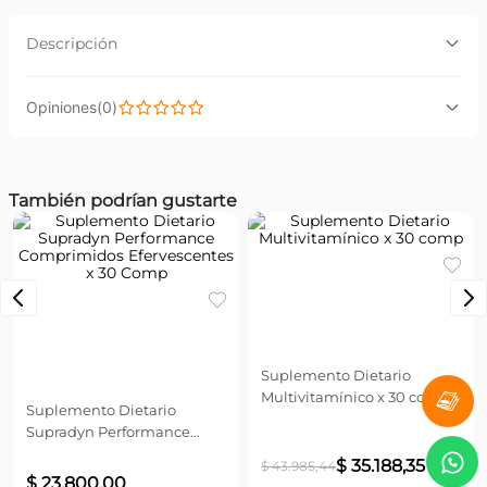
Descripción
Descripción:
(
0
)
Suplemento dietario a base de vitaminas y minerales en
comprimidos recubiertos.
Beneficios:
Por favor, inicia sesión para escribir un comentario.
También podrían gustarte
Ayuda a mejorar tus defensas con vitamina C y
antioxidantes.
Más reciente
Todos
Modo de Uso:
Adultos: tome 1 comprimido recubierto (una porción) de
Centrum Base al día, acompañado de suficiente líquido.
Consumir máximo 1 comprimido recubierto (una
porción) al día.
Suplemento Dietario
Multivitamínico x 30 comp
Suplemento Dietario
Supradyn Performance
Comprimidos Efervescentes
$
35
.
188
,
35
$
43
.
985
,
44
x 30 Comp
$
23
.
800
,
00