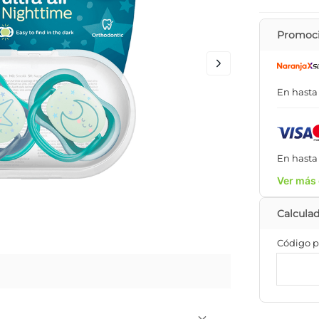
Promoci
En hast
En hast
Ver más 
Código p