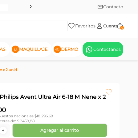
Contacto
Favoritos
Cuenta
0
AS
MAQUILLAJE
DERMO
Contactanos
e x 2 unid
hilips Avent Ultra Air 6-18 M Nene x 2
00
puestos nacionales $
18.296,69
nterés de:
$
2459
,
88
Agregar al carrito
＋