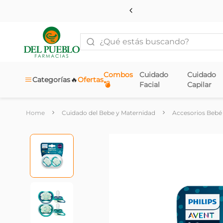
¿Qué estás buscando?
Combos
Cuidado
Cuidado
🔥
Categorías
Ofertas
💣
Facial
Capilar
Cuidado del Bebe y Maternidad
Accesorios Bebé