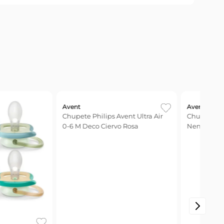
Avent
Chupete Avent Soft Premium
Nena 6-18 Meses x 1 Unid
Chic