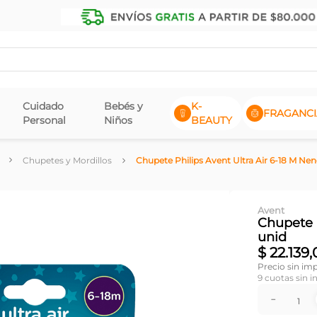
Cuidado
Bebés y
K-
FRAGANCI
Personal
Niños
BEAUTY
Chupetes y Mordillos
Chupete Philips Avent Ultra Air 6-18 M Nen
Avent
Chupete P
unid
$
22
.
139
,
Precio sin im
9
cuotas sin i
－