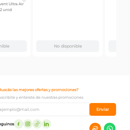
ips Avent Ultra Air
Chup
iervo Rosa
Meses
$
17
.
Precio
$
14.50
－
No disponible
disponible
Buscás las mejores ofertas y promociones?
uscribite y enterate de nuestras promociones
Enviar
eguinos