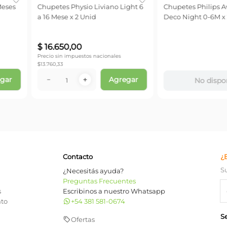
iano Light 6
Chupetes Philips Avent Ultra Air
Chupete Phil
Deco Night 0-6M x 2 unid
0-6 M Deco C
onales
Agregar
No disponible
No 
Contacto
¿
S
¿Necesitás ayuda?
Preguntas Frecuentes
s
Escribinos a nuestro Whatsapp
nto
+54 381 581-0674
S
Ofertas