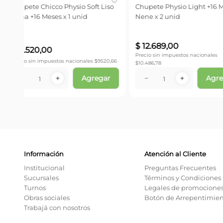
Liso
Chupete Physio Light +16 Meses
Chupetes Physio Liv
Nene x 2 unid
a 16 Mese x 2 Unid
$
12
.
689
,
00
$
16
.
650
,
00
Precio sin impuestos nacionales
Precio sin impuestos naci
20,66
$
10.486,78
$
13.760,33
ar
Agregar
－
＋
－
＋
Información
Atención al Cliente
Institucional
Preguntas Frecuentes
Sucursales
Términos y Condiciones
Turnos
Legales de promocione
Obras sociales
Botón de Arrepentimie
Trabajá con nosotros