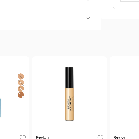
rinda una cobertura total para ayudar a
 cubrir imperfecciones.
mayor hidratación y nutrición de la
.
y suave para cada movimiento.
Todos
uración.2° Para difuminar, aplicá
ue tener la cobertura como desees.
Revlon
Revlon