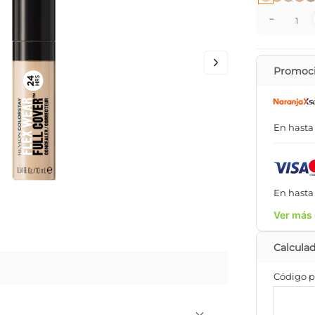
－
Promoci
En hast
En hast
Ver más 
Código p