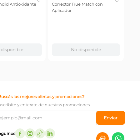
ndid Antioxidante
Corrector True Match con
Corr
Aplicador
-
40
$
27
.
Precio
$
13.84
－
disponible
No disponible
Buscás las mejores ofertas y promociones?
uscribite y enterate de nuestras promociones
Enviar
eguinos