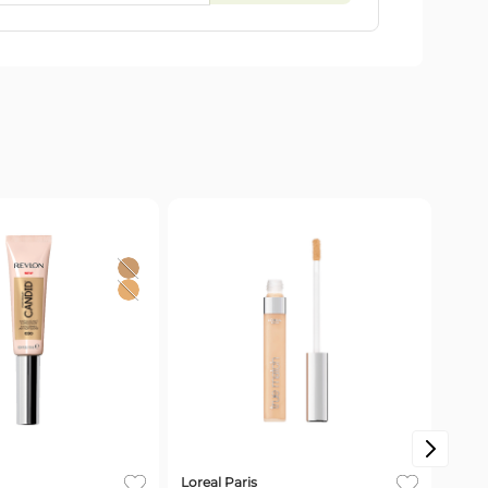
Loreal Paris
Revl