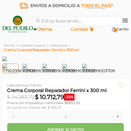
Estoy buscando...
🔥
Ofertas
Combos 💣
0
Cuidado Corporal
Hidratacion
Crema Corporal Reparador Ferrini x 300 ml
Laboratorios Ferrini
Crema Corporal Reparador Ferrini x 300 ml
$
10
.
712
,
79
$
14
.
283
,
72
-
25
%
Precio sin impuestos nacionales $
8853,55
9
cuotas sin interés de:
$
1190
,
31
－
＋
Agregar al carrito