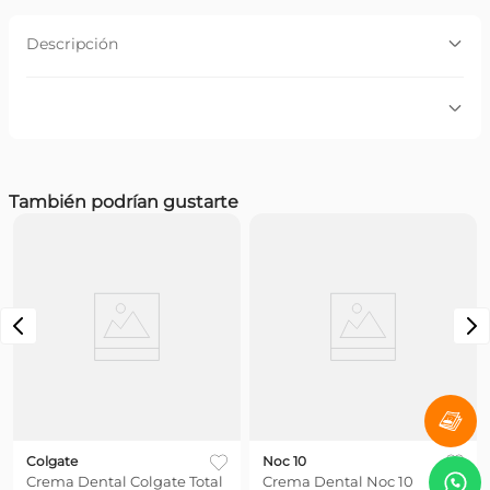
Descripción
Descripción:
Crema Dental Close Up Dientes Blancos x 90 gr
Por favor, inicia sesión para escribir un comentario.
También podrían gustarte
Más reciente
Todos
Colgate
Noc 10
Crema Dental Colgate Total
Crema Dental Noc 10