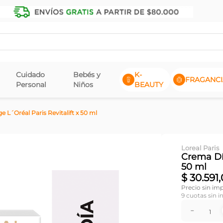
Cuidado
Bebés y
K-
FRAGANCI
Personal
Niños
BEAUTY
 L´Oréal Paris Revitalift x 50 ml
Loreal Paris
Crema Día
50 ml
$
30
.
591
,
Precio sin im
9
cuotas sin i
－