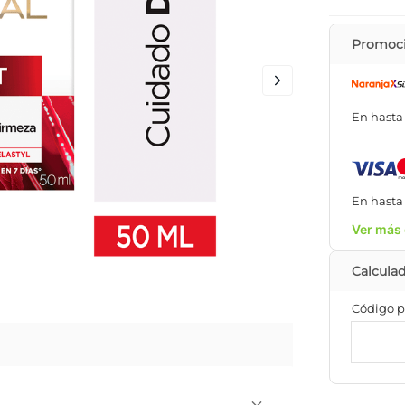
Promoci
En hast
En hast
Ver más 
Código p