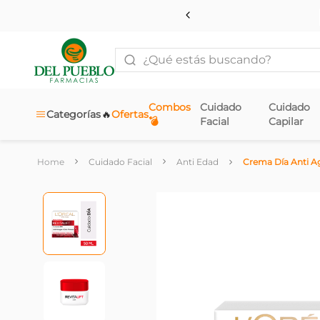
¿Qué estás buscando?
Combos
Cuidado
Cuidado
🔥
Categorías
Ofertas
💣
Facial
Capilar
Cuidado Facial
Anti Edad
Crema Día Anti Age