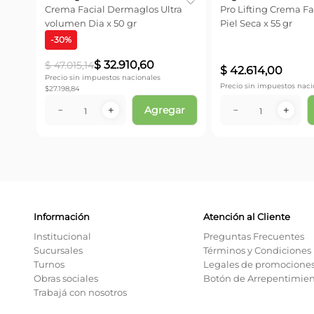
rgy
Crema Facial Dermaglos Ultra
Pro Lifting Crema Fa
volumen Dia x 50 gr
Piel Seca x 55 gr
-
30
%
$
32
.
910
,
60
$
47
.
015
,
14
$
42
.
614
,
00
Precio sin impuestos nacionales
.364,21
Precio sin impuestos naci
$
27.198,84
ar
Agregar
－
＋
－
＋
Información
Atención al Cliente
Institucional
Preguntas Frecuentes
Sucursales
Términos y Condiciones
Turnos
Legales de promocione
Obras sociales
Botón de Arrepentimie
Trabajá con nosotros