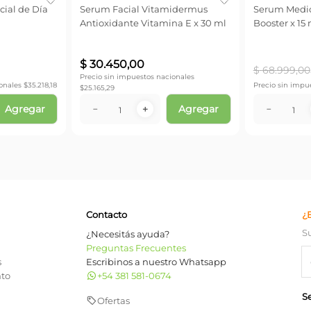
cial de Día
Serum Facial Vitamidermus
Serum Medic
Antioxidante Vitamina E x 30 ml
Booster x 15 
$
30
.
450
,
00
$
68
.
999
,
00
Precio sin impuestos nacionales
onales $
35.218,18
Precio sin impu
$
25.165,29
Agregar
Agregar
－
＋
－
Contacto
¿
S
¿Necesitás ayuda?
Preguntas Frecuentes
s
Escribinos a nuestro Whatsapp
nto
+54 381 581-0674
S
Ofertas