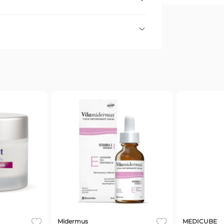
 Hidrata la piel, disminuye las arrugas y
.
 perfectamente limpios con movimientos
Todos
en la piel.
Midermus
MEDICUBE