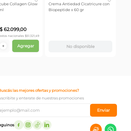
ube Collagen Glow
Crema Antiedad Cicatricure con
Crem
ml
Biopeptide x 60 gr
Revit
$
4
$
62
.
099
,
00
Precio
estos nacionales $
51.321,49
$
36.6
Agregar
＋
－
No disponible
Buscás las mejores ofertas y promociones?
uscribite y enterate de nuestras promociones
Enviar
eguinos