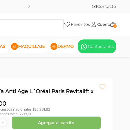
Contacto
Favoritos
Cuenta
0
AS
MAQUILLAJE
DERMO
Contactanos
 Anti Age L´Oréal Paris Revitalift x
00
puestos nacionales $
25.281,82
nterés de:
$
3399
,
00
Agregar al carrito
＋