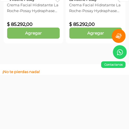
Modo de Uso:
No hay comentarios.
Aplicar por la mañana y/o noche sobre el rostro, cuello y
escote perfectamente limpios.
La Roche Posay
La Roche Posay
Crema Facial Hidratante La
Crema Facial Hidratante La
Roche-Posay Hydraphase
Roche-Posay Hydraphase
HA Rich x 40 ml
HA Ligera x 40 ml
Contactanos
$
85
.
292
,
00
$
85
.
292
,
00
Precio sin impuestos nacionales
$
70.489,26
Agregar
Agregar
¡No te pierdas nada!