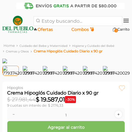
Estoy buscando...
🔥
Ofertas
Combos 💣
0
Cuidado del Bebe y Maternidad
Higiene y Cuidado del Bebé
Crema Hipoglós Cuidado Diario x 90 gr
Cremas y Oleos
Hipoglos
Crema Hipoglós Cuidado Diario x 90 gr
$
19
.
587
,
01
$
27
.
981
,
44
-
30
%
9
cuotas sin interés de:
$
2176
,
33
－
＋
Agregar al carrito