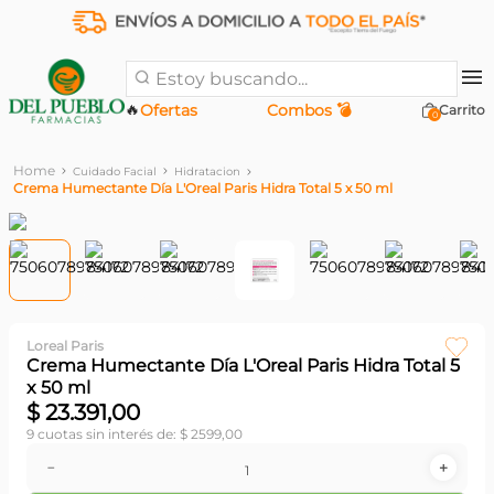
Estoy buscando...
🔥
Ofertas
Combos 💣
0
Cuidado Facial
Hidratacion
Crema Humectante Día L'Oreal Paris Hidra Total 5 x 50 ml
Loreal Paris
Crema Humectante Día L'Oreal Paris Hidra Total 5
x 50 ml
$
23
.
391
,
00
9
cuotas sin interés de:
$
2599
,
00
－
＋