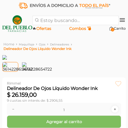
Estoy buscando...
🔥
Ofertas
Combos 💣
0
Maquillaje
Ojos
Delineadores
Delineador De Ojos Líquido Wonder Ink
Rimmel
Delineador De Ojos Líquido Wonder Ink
$
26
.
159
,
00
9
cuotas sin interés de:
$
2906
,
55
－
＋
Agregar al carrito