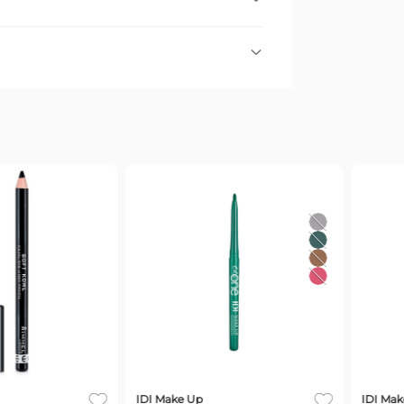
nte con el trazo que quieras hasta por 24
.
IDI Make Up
Todos
Delineador 
Jet Star
Maybelline