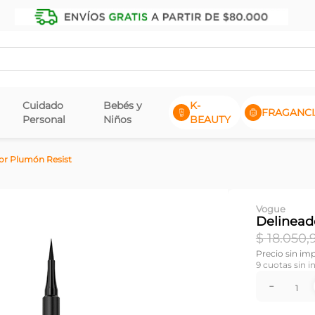
Cuidado
Bebés y
K-
FRAGANCI
Personal
Niños
BEAUTY
or Plumón Resist
Vogue
Delinead
$
18
.
050
,
Precio sin im
9
cuotas sin i
－