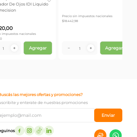
Deli
Pen
-
40
$
29
Precio
$
14.4
－
disponible
No disponible
Buscás las mejores ofertas y promociones?
uscribite y enterate de nuestras promociones
Enviar
eguinos