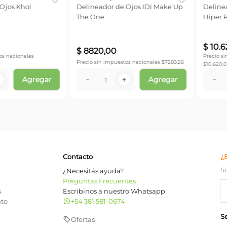
eyes Wp
Delineador de Ojos en Lapiz
Maybelline Master Precise
Skinny
onales
Agregar
No 
No disponible
Contacto
¿
S
¿Necesitás ayuda?
Preguntas Frecuentes
s
Escribinos a nuestro Whatsapp
nto
+54 381 581-0674
S
Ofertas