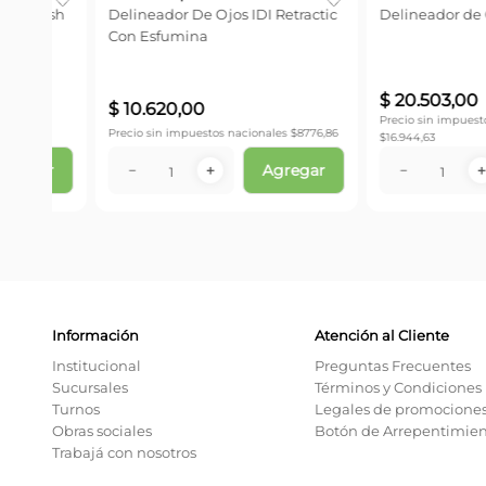
e Up
Delineador De Ojos IDI Liquido
Delineador Scandal
Hiper Precision
Khol Kajal
$
10
.
620
,
00
$
22
.
316
,
00
Precio sin impuestos nacionales
Precio sin impuestos naci
89,26
$
10.620,00
$
18.442,98
ar
Agregar
－
＋
－
＋
Información
Atención al Cliente
Institucional
Preguntas Frecuentes
Sucursales
Términos y Condiciones
Turnos
Legales de promocione
Obras sociales
Botón de Arrepentimie
Trabajá con nosotros