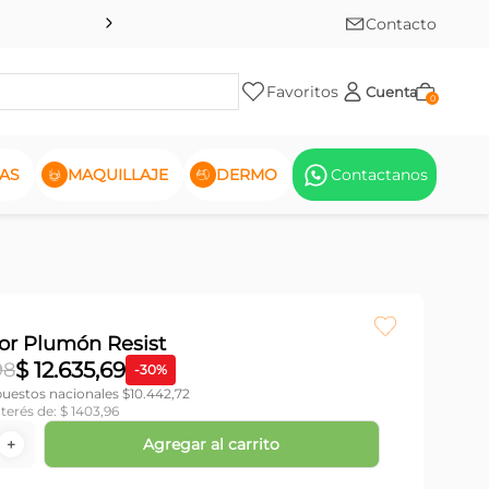
Contacto
Favoritos
Cuenta
0
AS
MAQUILLAJE
DERMO
Contactanos
or Plumón Resist
$
12
.
635
,
69
98
-
30
%
puestos nacionales $
10.442,72
nterés de:
$
1403
,
96
Agregar al carrito
＋