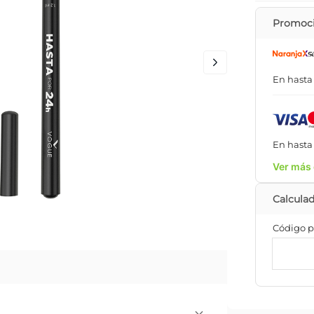
Promoci
En hast
En hast
Ver más 
Código p