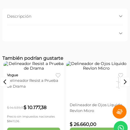
Descripción
Descripción:
Logra un delineado preciso de larga duración con el
nuevo Delineador líquido Resist a prueba de drama.
0 Calificación promedio
Hasta 24 hrs de duración.
También podrían gustarte
Por favor, inicia sesión para escribir un comentario.
Cargando...
Vogue
Revlon
Delineador Resist a Prueba
Más reciente
Delineador de Ojos Líquido
Todos
de Drama
Revlon Micro
No hay comentarios.
$
10
.
177
,
38
$
14
.
539
,
11
$
26
.
660
,
00
Precio sin impuestos nacionales
$
8411,06
Agregar
Agregar