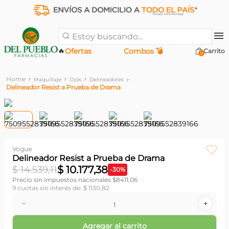
Estoy buscando...
🔥
Ofertas
Combos 💣
0
Maquillaje
Ojos
Delineadores
Delineador Resist a Prueba de Drama
Vogue
Delineador Resist a Prueba de Drama
$
10
.
177
,
38
$
14
.
539
,
11
-
30
%
Precio sin impuestos nacionales $
8411,06
9
cuotas sin interés de:
$
1130
,
82
－
＋
Agregar al carrito