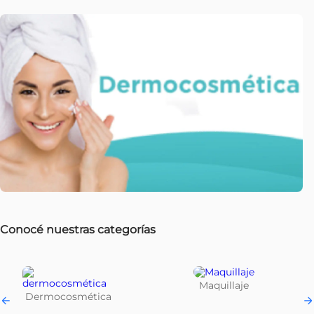
7
.
contorno ojos
8
.
vitamina c
9
.
crema corporal
10
.
protector solar facial
Conocé nuestras categorías
Maquillaje
Dermocosmética