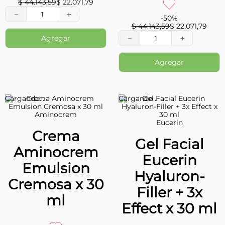
$
44
.
143
,
59
$
22
.
071
,
79
－
＋
-
50
%
$
44
.
143
,
59
$
22
.
071
,
79
Agregar
－
＋
Agregar
Aminocrem
Eucerin
Crema
Gel Facial