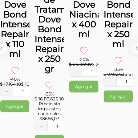
Dove
Dove
Bond
Tratamiento
Bond
Niacinamida
Intense
Dove
Intense
x 400
Repair
Bond
Repair
ml
x 250
Intense
x 110
ml
Repair
ml
x 250
-
20
%
$
26
.
167
,
97
$
20
.
934
,
38
gr
-
35
%
－
＋
$
9462
,
63
$
6150
-
40
%
－
$
17
.
164
,
18
$
10
.
298
,
51
Agregar
－
＋
-
35
%
Agregar
$
16
.
113
,
62
$
10
.
473
,
85
Precio sin
Agregar
impuestos
nacionales
$
8656,07
－
＋