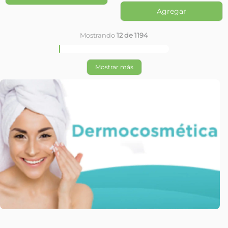
Bioderma
Bioderma
Protector
Protector
Solar
Solar
Bioderma
Bioderma
Photoderm
Photoderm
Aquafluide
Aquafluide
SPF50+ Tinta
SPF50+