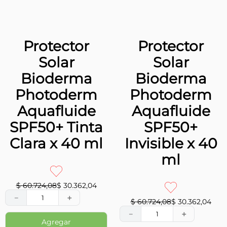
Crema
Crema Facial
Antiarrugas
Antiedad de
de Día
Día Eucerin
Eucerin
Hyaluron-
Hyaluron-
Filler +
Filler + 3x
Elasticity FPS
Effect FPS 30
30 x 50 ml
x 50 ml
-
50
%
EXCLUSIVO WEB
-
50
%
$
164
.
740
,
55
$
82
.
370
,
27
EXCLUSIVO WEB
－
＋
$
157
.
577
,
95
$
78
.
788
,
97
－
＋
Agregar
Agregar