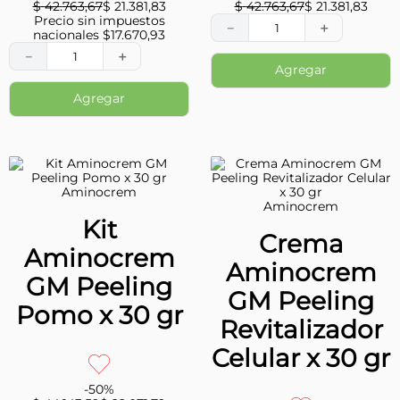
$
42
.
763
,
67
$
21
.
381
,
83
$
42
.
763
,
67
$
21
.
381
,
83
Precio sin impuestos
－
＋
nacionales $
17.670,93
－
＋
Agregar
Agregar
Aminocrem
Aminocrem
Kit
Crema
Aminocrem
Aminocrem
GM Peeling
GM Peeling
Pomo x 30 gr
Revitalizador
Celular x 30 gr
-
50
%