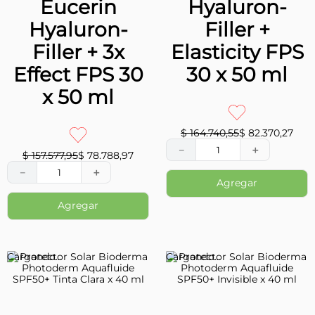
-
50
%
-
50
%
EXCLUSIVO WEB
EXCLUSIVO WEB
$
123
.
701
,
87
$
61
.
850
,
93
$
141
.
819
,
55
$
70
.
909
,
77
－
＋
－
＋
Agregar
Agregar
Eucerin
Eucerin