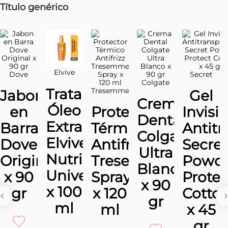
Clara x 40 ml
Invisible x 40
ml
-
50
%
$
60
.
724
,
08
$
30
.
362
,
04
-
50
%
－
＋
$
60
.
724
,
08
$
30
.
362
,
04
Precio sin impuestos
nacionales $
25.092,60
Agregar
－
＋
Agregar
Mostrando
12 de 1194
Mostrar más