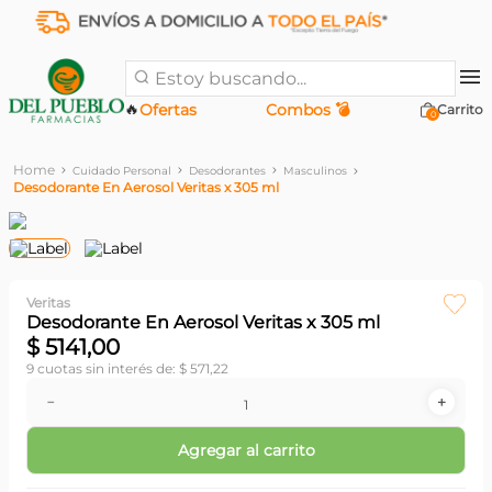
Estoy buscando...
🔥
Ofertas
Combos 💣
0
Cuidado Personal
Desodorantes
Masculinos
Desodorante En Aerosol Veritas x 305 ml
Veritas
Desodorante En Aerosol Veritas x 305 ml
$
5141
,
00
9
cuotas sin interés de:
$
571
,
22
－
＋
Agregar al carrito