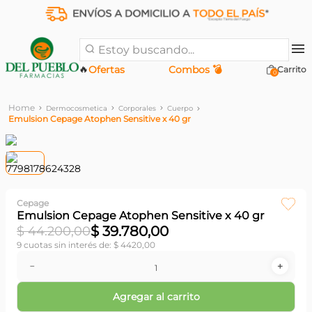
Estoy buscando...
🔥
Ofertas
Combos 💣
0
Dermocosmetica
Corporales
Cuerpo
Emulsion Cepage Atophen Sensitive x 40 gr
Cepage
Emulsion Cepage Atophen Sensitive x 40 gr
$
39
.
780
,
00
$
44
.
200
,
00
9
cuotas sin interés de:
$
4420
,
00
－
＋
Agregar al carrito