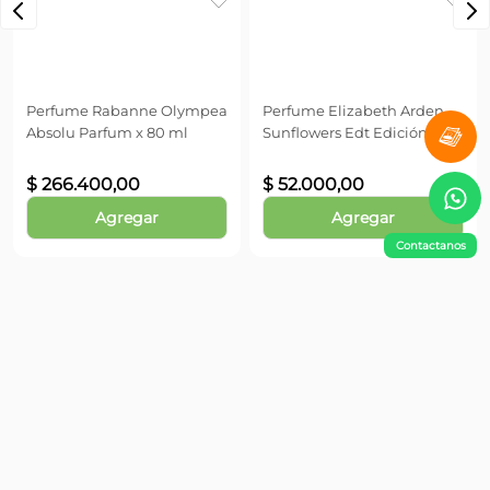
Madagascar, Sándalo de Oriente, Almizcle del Tibet,
Perfume Rabanne Olympea
Grosella negra de Provenza
Absolu Parfum x 80 ml
Perfume Elizabeth Arden
Sunflowers Edt Edición
$
266
.
400
,
00
Especial x 30 ml
$
52
.
000
,
00
Agregar
Agregar
Contactanos
¡No te pierdas nada!
Suscribite y obtené un 10% OFF en tu primera compra
Enviar
Información