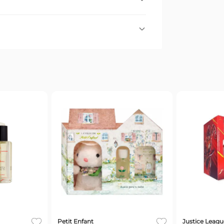
s blancas de azahares y gardenias, con
.
Todos
Petit Enfant
Justice Leagu