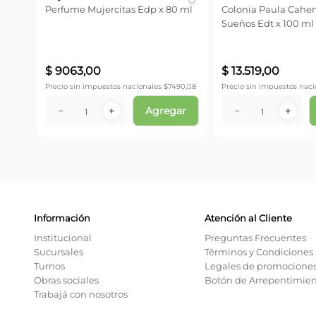
Perfume Mujercitas Edp x 80 ml
Colonia Paula Cahe
Sueños Edt x 100 ml
$
9063
,
00
$
13
.
519
,
00
Precio sin impuestos nacionales $
7490,08
Precio sin impuestos naci
Agregar
－
＋
－
＋
Información
Atención al Cliente
Institucional
Preguntas Frecuentes
Sucursales
Términos y Condiciones
Turnos
Legales de promocione
Obras sociales
Botón de Arrepentimie
Trabajá con nosotros