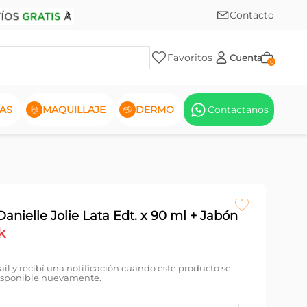
Contacto
Favoritos
Cuenta
0
AS
MAQUILLAJE
DERMO
Contactanos
anielle Jolie Lata Edt. x 90 ml + Jabón
k