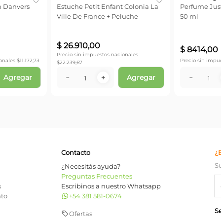
n Danvers
Estuche Petit Enfant Colonia La
Perfume Just
Ville De France + Peluche
50 ml
$
26
.
910
,
00
$
8414
,
00
Precio sin impuestos nacionales
onales $
11.172,73
Precio sin impu
$
22.239,67
Agregar
Agregar
－
＋
－
Contacto
¿
S
¿Necesitás ayuda?
Preguntas Frecuentes
s
Escribinos a nuestro Whatsapp
nto
+54 381 581-0674
S
Ofertas