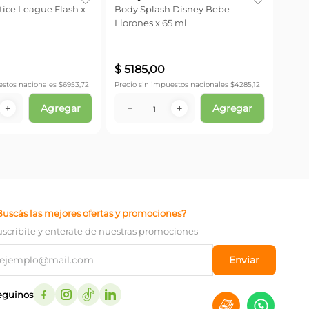
ice League Flash x
Body Splash Disney Bebe
Llorones x 65 ml
Precio
$
5185
,
00
estos nacionales $
6953,72
Precio sin impuestos nacionales $
4285,12
Agregar
Agregar
－
＋
－
＋
Buscás las mejores ofertas y promociones?
uscribite y enterate de nuestras promociones
Enviar
eguinos