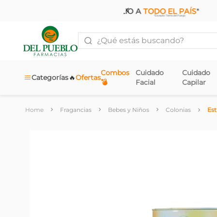
¿Qué estás buscando?
Combos
Cuidado
Cuidado
🔥
Categorías
Ofertas
💣
Facial
Capilar
Fragancias
Bebes y Niños
Colonias
Est