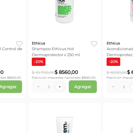
Ethicus
Ethicus
 Control de
Shampoo Ethicus Hol
Acondicionad
Dermoprotector x 250 ml
Dermoprotect
-
20
%
-
20
%
00
$
8560
,
00
$
$
10
.
700
,
00
$
8200
,
00
ales $
8560,00
Precio sin impuestos nacionales $
8560,00
Precio sin impue
Agregar
Agregar
－
＋
－