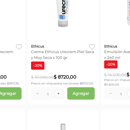
Ethicus
Ethicus
Urecrem
Crema Ethicus Urecrem Piel Seca
Emulsión Ave
y Muy Seca x 100 gr
x 240 ml
-
20
%
-
20
%
$
$
14
.
500
,
00
,
00
$
8720
,
00
$
10
.
900
,
00
Precio sin impue
ales $
9917,36
Precio sin impuestos nacionales $
8720,00
$
11.600,00
Agregar
Agregar
－
＋
－