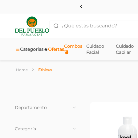
¿Qué estás buscando?
Combos
Cuidado
Cuidado
🔥
Categorías
Ofertas
💣
Facial
Capilar
Ethicus
Departamento
Cuidado Corporal
(
8
)
Categoría
Cuidado Capilar
(
3
)