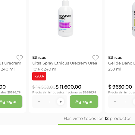
Ethicus
Ethicus
us Urecrem
Ultra Spray Ethicus Urecrem Urea
Gel de Baño E
x 240 ml
10% x 240 ml
250 ml
-
20
%
00
$
11
.
600
,
00
$
9630
,
00
$
14
.
500
,
00
ales $
9586,78
Precio sin impuestos nacionales $
9586,78
Precio sin impue
Agregar
Agregar
－
＋
－
Has visto todos los
12
productos