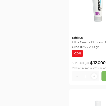
Ethicus
Ultra Crema Ethicus 
Urea 10% x 200 gr
-
20
%
$
12
.
000
$
15
.
000
,
00
Precio sin impuestos nacion
－
＋