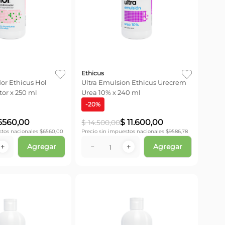
Ethicus
or Ethicus Hol
Ultra Emulsion Ethicus Urecrem
or x 250 ml
Urea 10% x 240 ml
-
20
%
6560
,
00
$
11
.
600
,
00
$
14
.
500
,
00
stos nacionales $
6560,00
Precio sin impuestos nacionales $
9586,78
Agregar
Agregar
＋
－
＋