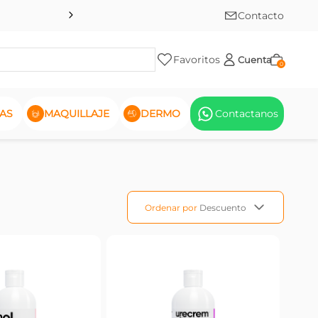
Contacto
Favoritos
Cuenta
0
AS
MAQUILLAJE
DERMO
Contactanos
Ordenar por
Descuento