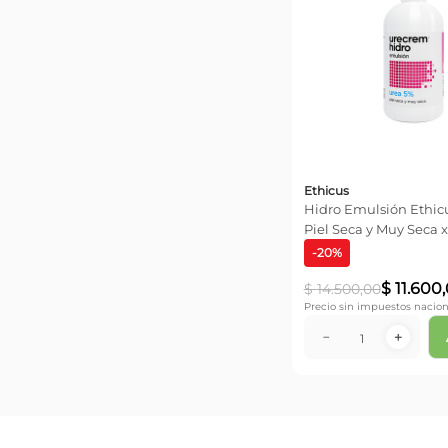
Ethicus
Hidro Emulsión Ethic
Piel Seca y Muy Seca 
-
20
%
$
11
.
600
,
$
14
.
500
,
00
Precio sin impuestos nacion
－
＋