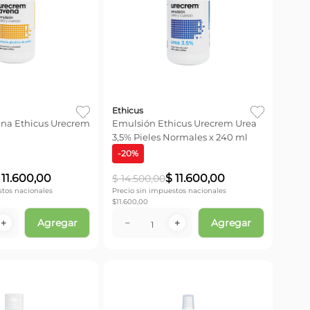
Ethicus
na Ethicus Urecrem
Emulsión Ethicus Urecrem Urea
3,5% Pieles Normales x 240 ml
-
20
%
11
.
600
,
00
$
11
.
600
,
00
$
14
.
500
,
00
stos nacionales
Precio sin impuestos nacionales
$
11.600,00
Agregar
Agregar
＋
－
＋