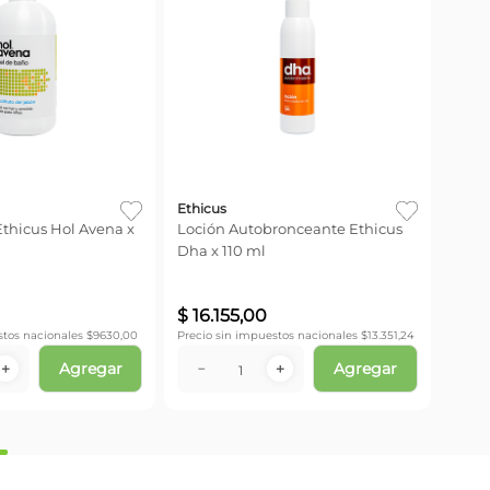
Ethicus
thicus Hol Avena x
Loción Autobronceante Ethicus
Dha x 110 ml
$
16
.
155
,
00
stos nacionales $
9630,00
Precio sin impuestos nacionales $
13.351,24
Agregar
Agregar
＋
－
＋