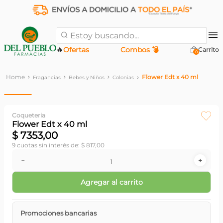
Estoy buscando...
🔥
Ofertas
Combos 💣
0
Flower Edt x 40 ml
Fragancias
Bebes y Niños
Colonias
Coqueteria
Flower Edt x 40 ml
$
7353
,
00
9
cuotas sin interés de:
$
817
,
00
－
＋
Agregar al carrito
Promociones bancarias