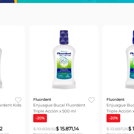
Fluordent
Fluordent
urdent Kids
Enjuague Bucal Fluordent
Enjuague Buc
Triple Acción x 500 ml
Triple Acción 
-
20
%
-
20
%
2
$
15
.
871
,
14
$
$
19
.
838
,
92
$
13
.
887
,
25