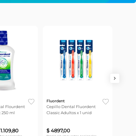
Fluorde
Enjuagu
500 ml
$
18
.
2
Fluordent
al Flourdent
Cepillo Dental Fluordent
x 250 ml
Classic Adultos x 1 unid
Precio si
$
15.095,8
11
.
109
,
80
$
4897
,
00