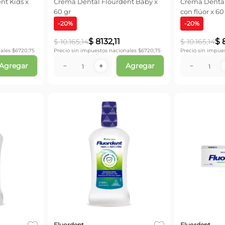
nt Kids x
Crema Dental Flourdent Baby x
Crema Dental
60 gr
con flúor x 60
-
20
%
-
20
%
$
8132
,
11
$
$
10
.
165
,
14
$
10
.
165
,
14
ales $
6720,75
Precio sin impuestos nacionales $
6720,75
Precio sin impue
Agregar
Agregar
－
＋
－
Fluordent
Fluordent