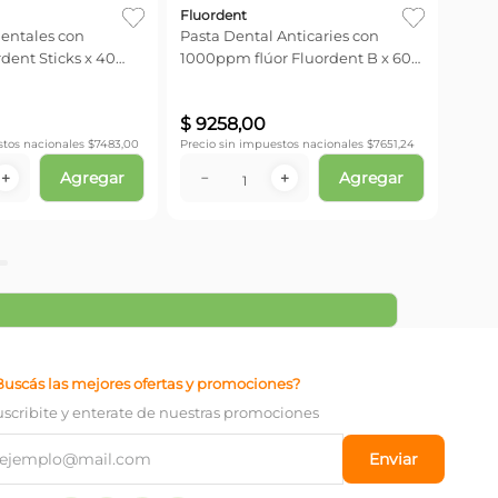
Fluordent
dentales con
Pasta Dental Anticaries con
dent Sticks x 40
1000ppm flúor Fluordent B x 60
gr
$
9258
,
00
stos nacionales $
7483,00
Precio sin impuestos nacionales $
7651,24
Agregar
Agregar
＋
－
＋
Buscás las mejores ofertas y promociones?
uscribite y enterate de nuestras promociones
Enviar