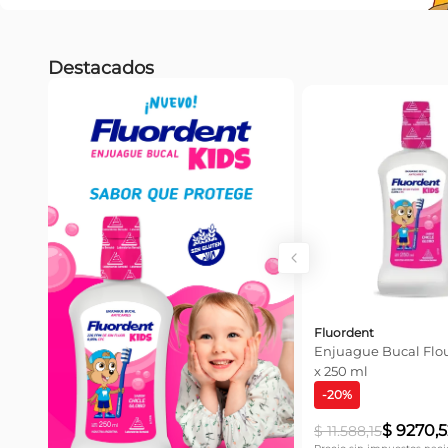
Destacados
Fluordent
Enjuague Bucal Flo
x 250 ml
-
20
%
$
9270
,
5
$
11
.
588
,
15