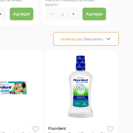
tos nacionales
Precio sin impuestos nacionales
$
4047,11
Agregar
Agregar
－
＋
－
＋
Ordenar por
Descuento
Fluordent