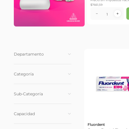
Precio sin impuestos naci
$
7661,59
－
＋
Departamento
Cuidado Bucal
(
18
)
Categoría
Enjuague Bucal
(
6
)
Sub-Categoría
Crema Dental
(
6
)
Cepillos
(
3
)
Niños
(
4
)
Accesorios
(
3
)
Capacidad
Proteccion Completa
(
3
)
Suave
(
2
)
Fluordent
1 unid
(
4
)