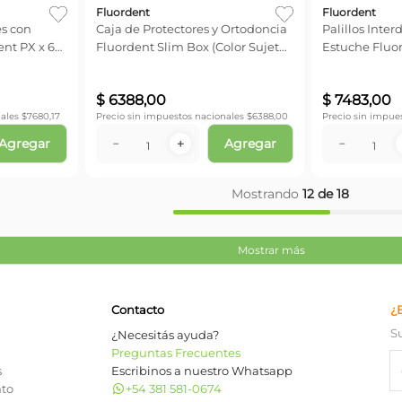
Fluordent
Fluordent
es con
Caja de Protectores y Ortodoncia
Palillos Inter
ent PX x 60
Fluordent Slim Box (Color Sujeto
Estuche Fluor
a Stock)
unid
$
6388
,
00
$
7483
,
00
ales $
7680,17
Precio sin impuestos nacionales $
6388,00
Precio sin impue
Agregar
Agregar
－
＋
－
Mostrando
12 de 18
Mostrar más
Contacto
¿
S
¿Necesitás ayuda?
Preguntas Frecuentes
s
Escribinos a nuestro Whatsapp
nto
+54 381 581-0674