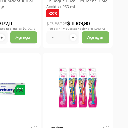
 Fluordent Junior
Enjuague Bucal Flourdent Triple
 gr
Acción x 250 ml
-
20
%
8132
,
11
$
11
.
109
,
80
$
13
.
887
,
25
stos nacionales $
6720,75
Precio sin impuestos nacionales $
9181,65
Agregar
Agregar
＋
－
＋
Fluordent