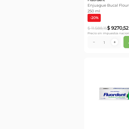
Enjuague Bucal Flour
250 ml
-
20
%
$
9270
,
52
$
11
.
588
,
15
Precio sin impuestos nacion
－
＋