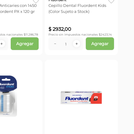
Anticaries con 1450
Cepillo Dental Fluordent Kids
ordent PX x 120 gr
(Color Sujeto a Stock)
$
2932
,
00
stos nacionales $
11.286,78
Precio sin impuestos nacionales $
2423,14
Agregar
Agregar
＋
－
＋