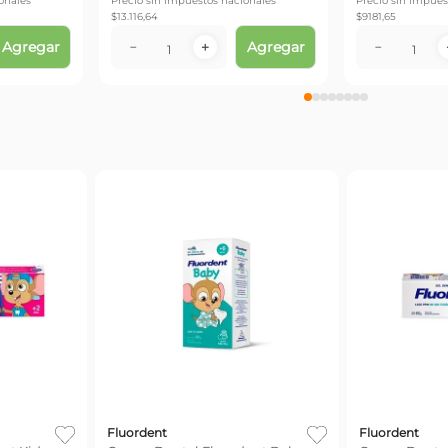
onales
Precio sin impuestos nacionales
Precio sin impues
$
13.116,64
$
9181,65
Agregar
Agregar
－
＋
－
Fluordent
Fluordent