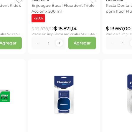
dent Kids x
Enjuague Bucal Fluordent Triple
Pasta Dental 
Acción x 500 ml
ppm flúor Flu
-
20
%
$
15
.
871
,
14
$
13
.
657
,
00
$
19
.
838
,
92
ales $
7661,59
Precio sin impuestos nacionales $
13.116,64
Precio sin impue
Agregar
Agregar
－
＋
－