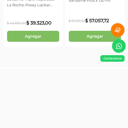
Aplicar diariamente, preferentemente por la noche,
sobre las uñas limpias y secas. Esperar unos minutos a
que el producto se seque, ya que es hidrosoluble (se
quita con agua).Para un resultado óptimo, extender la
aplicación durante al menos tres meses.
La Roche Posay
Valuge
Bálsamo Triple Reparador
Emulsion Corporal Valuge
La Roche-Posay Lipikar
Vansame Plus x 130 ml
Baume AP+MAX x 75 ml
-
30
%
Contactanos
$
39
.
323
,
00
$
57
.
057
,
72
$
43
.
692
,
00
$
81
.
511
,
03
Agregar
Agregar
¡No te pierdas nada!
Suscribite y obtené un 10% OFF en tu primera compra