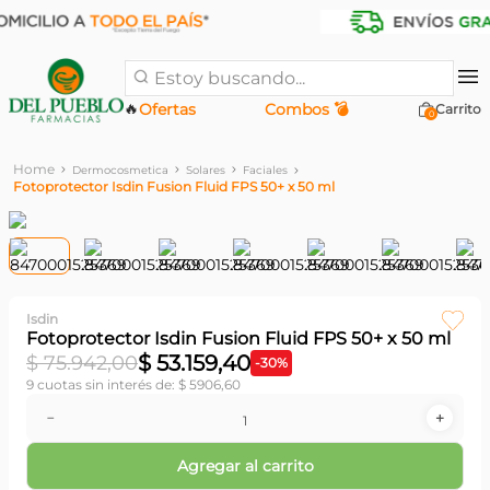
Estoy buscando...
🔥
Ofertas
Combos 💣
0
Dermocosmetica
Solares
Faciales
Fotoprotector Isdin Fusion Fluid FPS 50+ x 50 ml
Isdin
Fotoprotector Isdin Fusion Fluid FPS 50+ x 50 ml
$
53
.
159
,
40
$
75
.
942
,
00
-
30
%
9
cuotas sin interés de:
$
5906
,
60
－
＋
Agregar al carrito