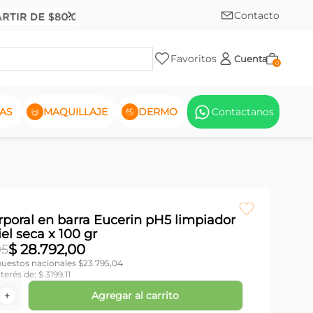
Contacto
Favoritos
Cuenta
0
AS
MAQUILLAJE
DERMO
Contactanos
rporal en barra Eucerin pH5 limpiador
el seca x 100 gr
$
28
.
792
,
00
95
puestos nacionales $
23.795,04
nterés de:
$
3199
,
11
Agregar al carrito
＋