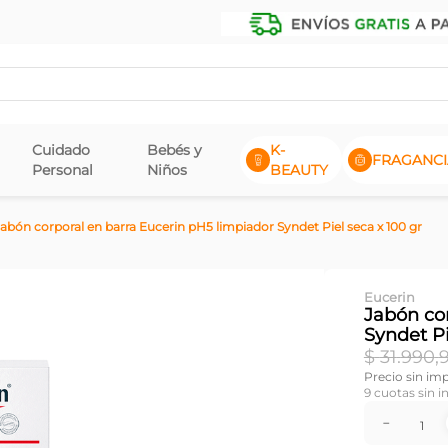
Cuidado
Bebés y
K-
FRAGANCI
Personal
Niños
BEAUTY
Jabón corporal en barra Eucerin pH5 limpiador Syndet Piel seca x 100 gr
Eucerin
Jabón co
Syndet Pi
$
31
.
990
,
Precio sin im
9
cuotas sin i
－