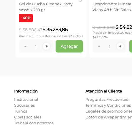
Gel de Ducha Cleanex Body
Desodorante Mineral
Wash x 250 gr
Vichy 48 h Sin Sales
x 50 ml
-
40
%
$
54
.
82
$
60
.
918
,
00
$
35
.
283
,
86
$
58
.
806
,
43
Precio sin impuestos naci
Precio sin impuestos nacionales $
29.160,21
$
45.310,74
Agregar
－
＋
－
＋
Información
Atención al Cliente
Institucional
Preguntas Frecuentes
Sucursales
Términos y Condiciones
Turnos
Legales de promocione
Obras sociales
Botón de Arrepentimie
Trabajá con nosotros