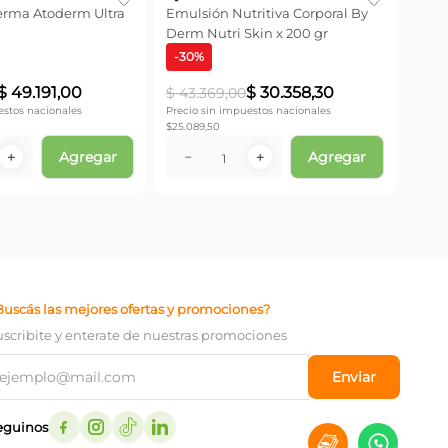
rma Atoderm Ultra
Emulsión Nutritiva Corporal By
Derm Nutri Skin x 200 gr
-
30
%
$
49
.
191
,
00
$
30
.
358
,
30
$
43
.
369
,
00
estos nacionales
Precio sin impuestos nacionales
$
25.089,50
Agregar
Agregar
＋
－
＋
Buscás las mejores ofertas y promociones?
uscribite y enterate de nuestras promociones
Enviar
eguinos