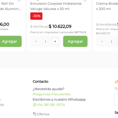
 Roll On
Emulsion Corporal Hidratante
Crema Biode
 de Aluminio
Valuge Valurea x 50 ml
x 200 ml
-
30
%
6
,
00
$
54
.
656
,
66
$
10
.
622
,
09
$
15
.
174
,
42
onales
Precio sin impu
Precio sin impuestos nacionales $
8778,59
$
40.653,72
Agregar
Agregar
－
＋
－
Contacto
¿
S
¿Necesitás ayuda?
Preguntas Frecuentes
s
Escribinos a nuestro Whatsapp
nto
+54 381 581-0674
S
Ofertas