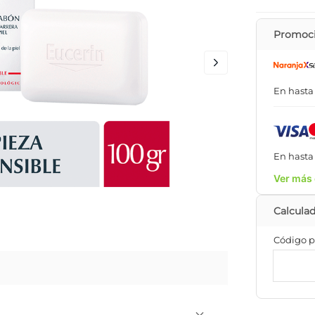
Promoci
En hast
En hast
Ver más 
Código p