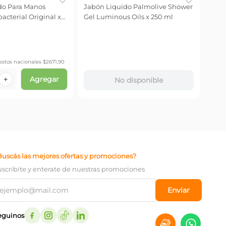
do Para Manos
Jabón Liquido Palmolive Shower
Jabó
acterial Original x
Gel Luminous Oils x 250 ml
Lime
$
17
.
Precio
estos nacionales $
2671,90
$
14.2
Agregar
＋
－
No disponible
Buscás las mejores ofertas y promociones?
uscribite y enterate de nuestras promociones
Enviar
eguinos