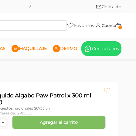
Contacto
Favoritos
Cuenta
0
AS
MAQUILLAJE
DERMO
Contactanos
quido Algabo Paw Patrol x 300 ml
0
puestos nacionales $
6735,54
nterés de:
$
905
,
55
Agregar al carrito
＋