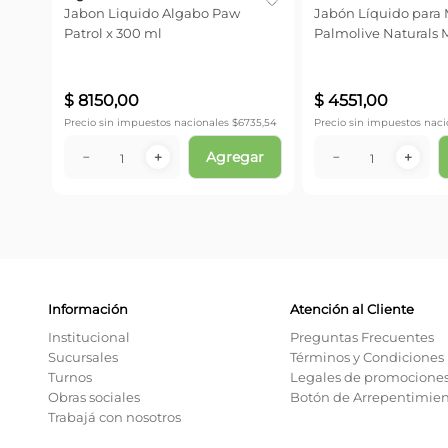
Jabon Liquido Algabo Paw
Jabón Líquido para
220
Patrol x 300 ml
Palmolive Naturals 
221 ml
$
8150
,
00
$
4551
,
00
71,90
Precio sin impuestos nacionales $
6735,54
Precio sin impuestos naci
ar
Agregar
－
＋
－
＋
Información
Atención al Cliente
Institucional
Preguntas Frecuentes
Sucursales
Términos y Condiciones
Turnos
Legales de promocione
Obras sociales
Botón de Arrepentimie
Trabajá con nosotros