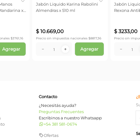
 Manos
Jabón Liquido Karina Rabolini
Jabón Liqui
Mandarina x
Almendras x 510 ml
Rexona Antib
220 ml
$
10
.
669
,
00
$
3233
,
00
onales $
3761,16
Precio sin impuestos nacionales $
8817,36
Precio sin impu
Agregar
Agregar
－
＋
－
Contacto
¿
S
¿Necesitás ayuda?
Preguntas Frecuentes
s
Escribinos a nuestro Whatsapp
nto
+54 381 581-0674
S
Ofertas