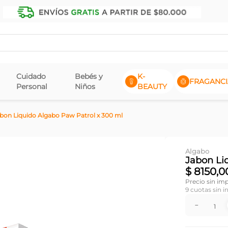
Cuidado
Bebés y
K-
FRAGANCI
Personal
Niños
BEAUTY
bon Liquido Algabo Paw Patrol x 300 ml
Algabo
Jabon Li
$
8150
,
0
Precio sin im
9
cuotas sin i
－