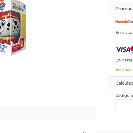
Promoci
En hast
En hast
Ver más 
Código p