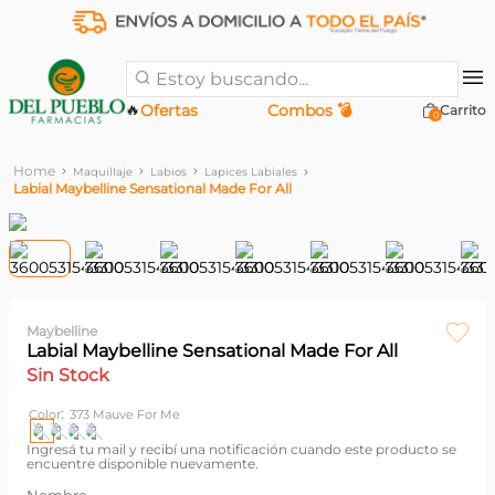
Estoy buscando...
🔥
Ofertas
Combos 💣
0
Maquillaje
Labios
Lapices Labiales
Labial Maybelline Sensational Made For All
Maybelline
Labial Maybelline Sensational Made For All
Sin Stock
:
Color
373 Mauve For Me