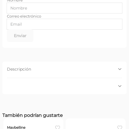
Enviar
Descripción
Descripción:
Conocé el tono Rosa que nos queda bien a todas! De la
nueva gama de Maybelline, los Color Sensational Made
for all han sido testeados en 50 tonos de piel para eligir
los 6 tonos univerales.
Por favor, inicia sesión para escribir un comentario.
Beneficios:
También podrían gustarte
Pigmentos intensos. Textura Cremosa.
Más reciente
Todos