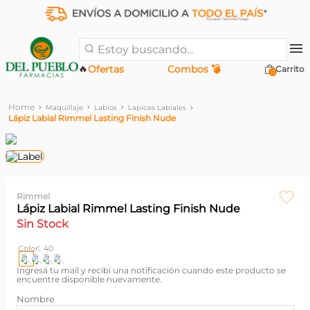
Estoy buscando...
🔥
Ofertas
Combos 💣
0
Maquillaje
Labios
Lapices Labiales
Lápiz Labial Rimmel Lasting Finish Nude
Rimmel
Lápiz Labial Rimmel Lasting Finish Nude
Sin Stock
:
Color
40