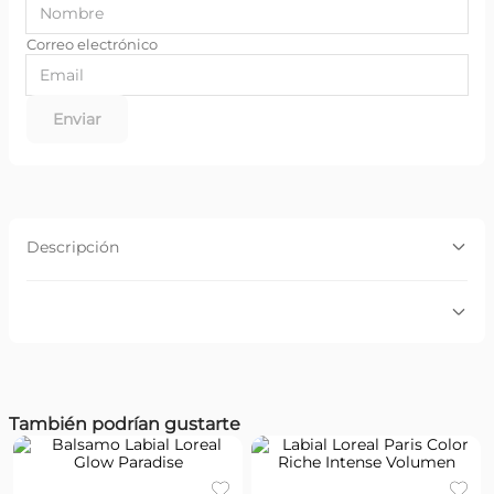
Enviar
Descripción
Descripción:
Barra de labios de larga duración, hasta 8 horas. Color
intenso y duradero ¡Y un 50% más de intensidad en el
color! Textura suave y cremosa, para un confort extremo
para todo el día.
Por favor, inicia sesión para escribir un comentario.
También podrían gustarte
Más reciente
Todos