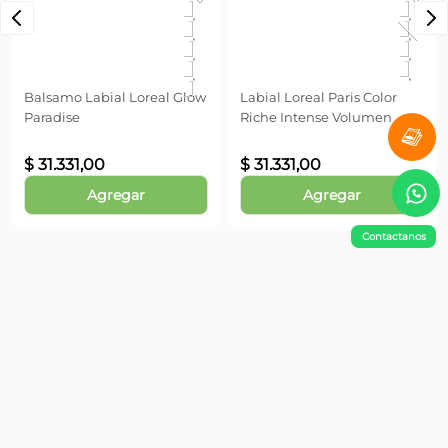
Balsamo Labial Loreal Glow
Labial Loreal Paris Color
Paradise
Riche Intense Volumen
$
31
.
331
,
00
$
31
.
331
,
00
Agregar
Agregar
Contactanos
¡No te pierdas nada!
Suscribite y obtené un 10% OFF en tu primera compra
Enviar
Información