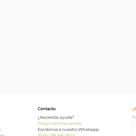
Contacto
¿
S
¿Necesitás ayuda?
Preguntas Frecuentes
s
Escribinos a nuestro Whatsapp
nto
+54 381 581-0674