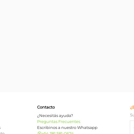
Contacto
¿
S
¿Necesitás ayuda?
Preguntas Frecuentes
s
Escribinos a nuestro Whatsapp
nto
+54 381 581-0674