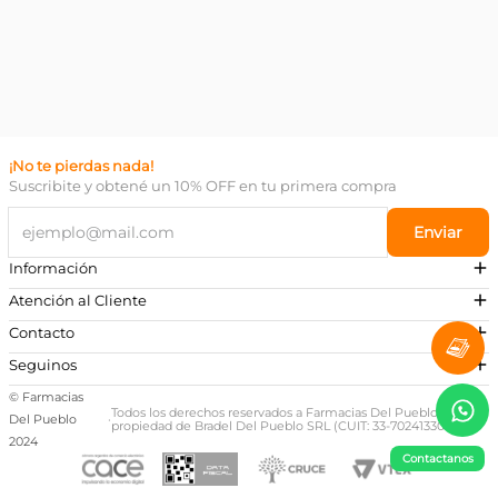
¡No te pierdas nada!
Suscribite y obtené un 10% OFF en tu primera compra
Enviar
Información
Atención al Cliente
Contacto
¿Necesitás ayuda?
Seguinos
Preguntas Frecuentes
© Farmacias
Escribinos a nuestro Whatsapp
Todos los derechos reservados a Farmacias Del Pueblo,
Del Pueblo
·
propiedad de Bradel Del Pueblo SRL (CUIT: 33-70241330-9)
+54 381 581-0674
2024
Contactanos