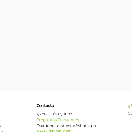
Contacto
¿
S
¿Necesitás ayuda?
Preguntas Frecuentes
s
Escribinos a nuestro Whatsapp
nto
+54 381 581-0674