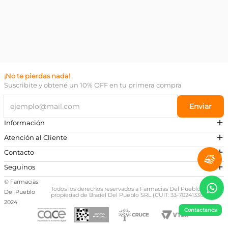
¡No te pierdas nada!
Suscribite y obtené un 10% OFF en tu primera compra
Enviar
Información
Atención al Cliente
Contacto
¿Necesitás ayuda?
Seguinos
Preguntas Frecuentes
© Farmacias
Escribinos a nuestro Whatsapp
Todos los derechos reservados a Farmacias Del Pueblo,
Del Pueblo
·
propiedad de Bradel Del Pueblo SRL (CUIT: 33-70241330-9)
+54 381 581-0674
2024
Contactanos