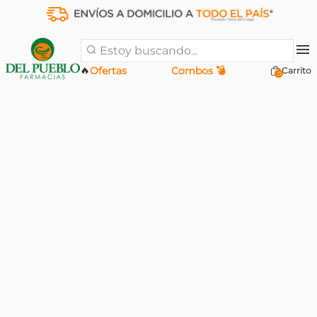
Estoy buscando...
🔥
Ofertas
Combos 💣
0