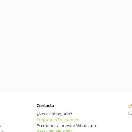
Contacto
¿
S
¿Necesitás ayuda?
Preguntas Frecuentes
s
Escribinos a nuestro Whatsapp
nto
+54 381 581-0674