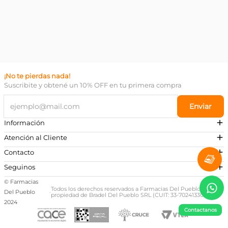
¡No te pierdas nada!
Suscribite y obtené un 10% OFF en tu primera compra
Enviar
Información
Atención al Cliente
Contacto
¿Necesitás ayuda?
Seguinos
Preguntas Frecuentes
© Farmacias
Escribinos a nuestro Whatsapp
Todos los derechos reservados a Farmacias Del Pueblo,
Del Pueblo
·
propiedad de Bradel Del Pueblo SRL (CUIT: 33-70241330-9)
+54 381 581-0674
2024
Contactanos