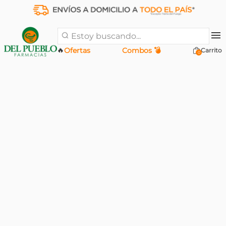
Estoy buscando...
🔥
Ofertas
Combos 💣
0