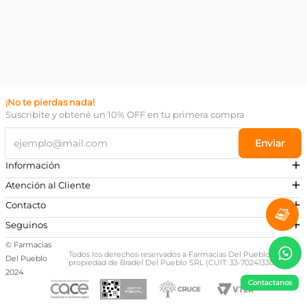
¡No te pierdas nada!
Suscribite y obtené un 10% OFF en tu primera compra
Enviar
Información
Atención al Cliente
Contacto
¿Necesitás ayuda?
Seguinos
Preguntas Frecuentes
© Farmacias
Escribinos a nuestro Whatsapp
Todos los derechos reservados a Farmacias Del Pueblo,
Del Pueblo
·
propiedad de Bradel Del Pueblo SRL (CUIT: 33-70241330-9)
+54 381 581-0674
2024
Contactanos