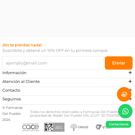
¡No te pierdas nada!
Suscribite y obtené un 10% OFF en tu primera compra
Enviar
Información
Atención al Cliente
Contacto
¿Necesitás ayuda?
Seguinos
Preguntas Frecuentes
© Farmacias
Escribinos a nuestro Whatsapp
Todos los derechos reservados a Farmacias Del Pueblo,
Del Pueblo
·
propiedad de Bradel Del Pueblo SRL (CUIT: 33-70241330-9)
+54 381 581-0674
2024
Contactanos