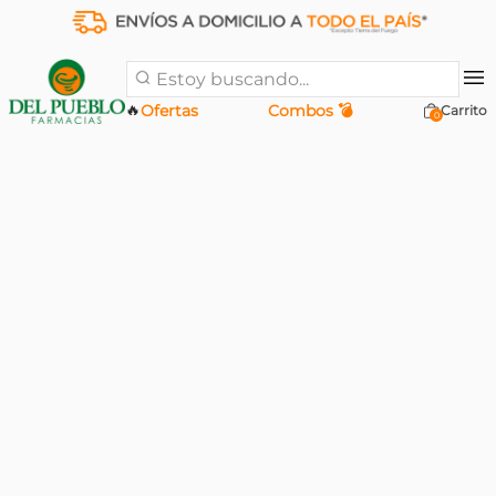
Estoy buscando...
🔥
Ofertas
Combos 💣
0