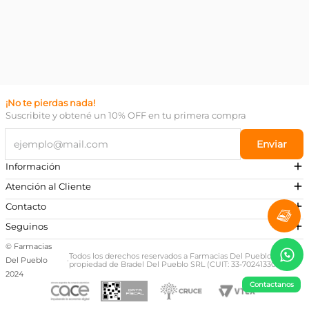
¡No te pierdas nada!
Suscribite y obtené un 10% OFF en tu primera compra
Enviar
Información
Atención al Cliente
Contacto
¿Necesitás ayuda?
Seguinos
Preguntas Frecuentes
© Farmacias
Escribinos a nuestro Whatsapp
Todos los derechos reservados a Farmacias Del Pueblo,
Del Pueblo
·
propiedad de Bradel Del Pueblo SRL (CUIT: 33-70241330-9)
+54 381 581-0674
2024
Contactanos