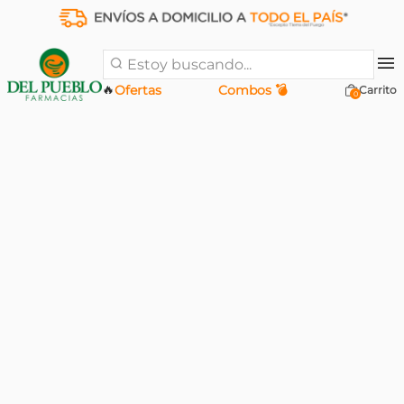
Estoy buscando...
🔥
Ofertas
Combos 💣
0