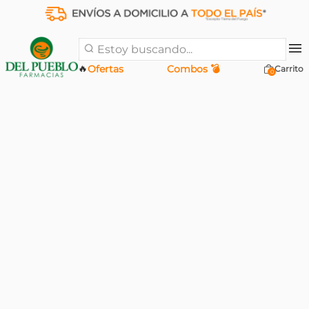
Estoy buscando...
🔥
Ofertas
Combos 💣
0