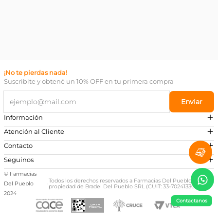
¡No te pierdas nada!
Suscribite y obtené un 10% OFF en tu primera compra
Enviar
Información
Atención al Cliente
Contacto
¿Necesitás ayuda?
Seguinos
Preguntas Frecuentes
© Farmacias
Escribinos a nuestro Whatsapp
Todos los derechos reservados a Farmacias Del Pueblo,
Del Pueblo
·
propiedad de Bradel Del Pueblo SRL (CUIT: 33-70241330-9)
+54 381 581-0674
2024
Contactanos