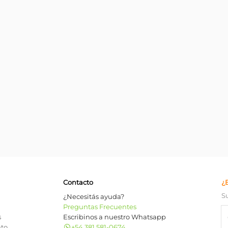
Contacto
¿
S
¿Necesitás ayuda?
Preguntas Frecuentes
s
Escribinos a nuestro Whatsapp
nto
+54 381 581-0674